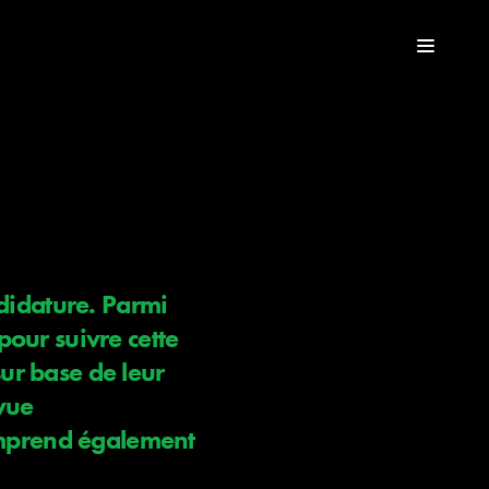
ndidature. Parmi
our suivre cette
sur base de leur
 vue
comprend également